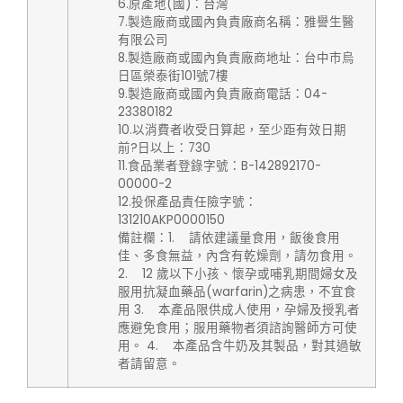
6.原產地(國)：台灣
7.製造廠商或國內負責廠商名稱：雅譽生醫
有限公司
8.製造廠商或國內負責廠商地址：台中市烏
日區榮泰街101號7樓
9.製造廠商或國內負責廠商電話：04-
23380182
10.以消費者收受日算起，至少距有效日期
前?日以上：730
11.食品業者登錄字號：B-142892170-
00000-2
12.投保產品責任險字號：
131210AKP0000150
備註欄：1. 請依建議量食用，飯後食用
佳、多食無益，內含有乾燥劑，請勿食用。
2. 12 歲以下小孩、懷孕或哺乳期間婦女及
服用抗凝血藥品(warfarin)之病患，不宜食
用 3. 本產品限供成人使用，孕婦及授乳者
應避免食用；服用藥物者須諮詢醫師方可使
用。 4. 本產品含牛奶及其製品，對其過敏
者請留意。