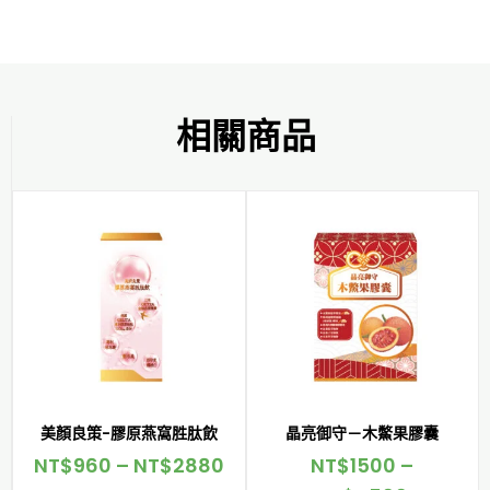
相關商品
美顏良策-膠原燕窩胜肽飲
晶亮御守－木鱉果膠囊
NT$
960
–
NT$
2880
NT$
1500
–