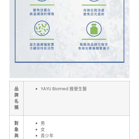
品
YAYU Biomed 雅譽生醫
牌
名
稱
對
男
象
女
與
青少年