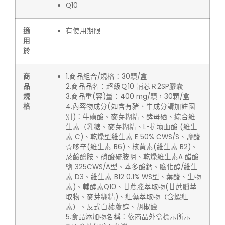
Q10
適
有使用期限
用
於
商
1.商品組合/規格：30顆/盒
品
2.商品品名：超級Ｑ10 輔芯Ｒ2SP膠囊
規
3.商品重(容)量：400 mg/顆，30顆/盒
格
4.內容物成分(如含有豬、牛成分請加註國
別)：牛磺酸、麥芽糊精、酵母硒、綜合維
生素（乳糖、麥芽糊精、L-抗壞血酸 (維生
素 C)、乾燥型維生素 E 50% CWS/S、鹽酸
☆哆辛(維生素 B6)、核黃素(維生素 B2)、
菸鹼醯胺、硝酸硫胺明、乾燥維生素A 醋酸
鹽 325CWS/A型、本多酸鈣、膽化醇/維生
素 D3、維生素 B12 0.1% WS型、葉酸、生物
素)、輔酵素Q10、甘蔗臘萃取物(甘蔗臘萃
取物、麥芽糊精)、紅藻萃取物（含蝦紅
素）、反式白藜蘆醇、胡椒鹼
5.食品添加物名稱：依商品外盒標示所示