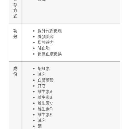
存
方
式
功
提升代謝循環
效
養顏美容
增強體力
降血脂
促進血液循換
成
蝦紅素
份
其它
白藜蘆醇
其它
維生素A
維生素B
維生素C
維生素D
維生素E
其它
硒