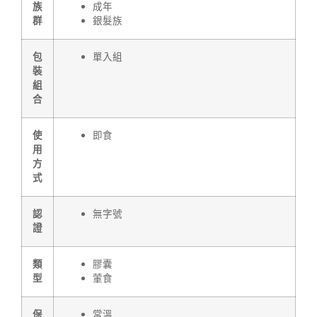
族
成年
群
銀髮族
包
單入組
裝
組
合
使
即食
用
方
式
認
無字號
證
類
膠囊
型
葷食
保
常溫