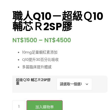
職人Q10－超級Ｑ10
輔芯Ｒ2SP膠
NT$
1500
–
NT$
4500
10mg足量蝦紅素添加
Q10提升30百分比吸收
多篇臨床提升體感
超級Ｑ10 輔芯Ｒ2SP膠
囊
加入購物車