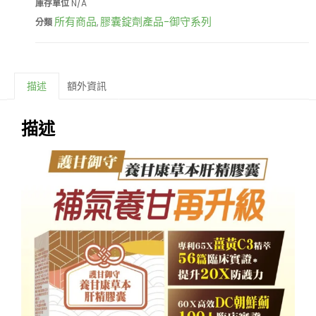
庫存單位
N/A
所有商品
膠囊錠劑產品-御守系列
分類
,
描述
額外資訊
描述