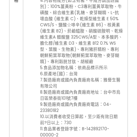
格
4.內容物成分(如含有豬、牛成分請加註國
別)：100%薑黃粉、C3專利薑黃萃取物、牛
磺酸、綜合維生素(乳糖、麥芽糊精、L-抗
壞血酸 (維生素 C)、乾燥型維生素 E 50%
CWS/S、鹽酸☆哆辛(維生素 B6)、核黃素
(維生素 B2)、菸鹼醯胺、硝酸硫胺明、乾燥
維生素A 醋酸鹽 325CWS/A型、本多酸鈣、
膽化醇/維生素 D3、維生素 B12 0.1% WS
型、葉酸、生物素)、專利豬肝精粉、專利
朝鮮薊葉萃取物(朝鮮薊葉萃取物、麥芽糊
精)、專利穀胱甘肽、胡椒鹼
5.食品添加物名稱：依商品標示所示
6.原產地(國)：台灣
7.製造廠商或國內負責廠商名稱：雅譽生醫
有限公司
8.製造廠商或國內負責廠商地址：台中市烏
日區榮泰街101號7樓
9.製造廠商或國內負責廠商電話：04-
23380182
10.以消費者收受日算起，至少距有效日期
前?日以上：730
11.食品業者登錄字號：B-142892170-
00000-2