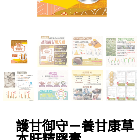
護甘御守－養甘康草
本肝精膠囊