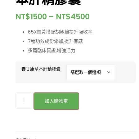
NT$
1500
–
NT$
4500
65X薑黃搭配胡椒鹼提升吸收率
7種功效成份添加,提升有感
多篇臨床實證,增強活力
養甘康草本肝精膠囊
加入購物車