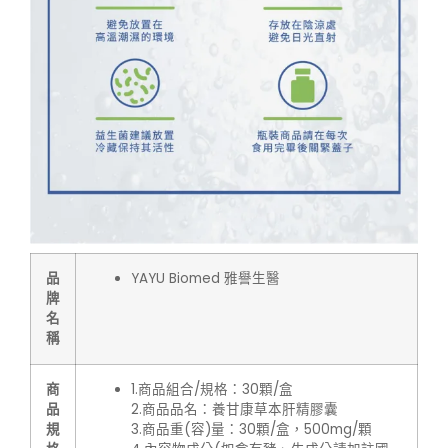
品
YAYU Biomed 雅譽生醫
牌
名
稱
商
1.商品組合/規格：30顆/盒
品
2.商品品名：養甘康草本肝精膠囊
規
3.商品重(容)量：30顆/盒，500mg/顆