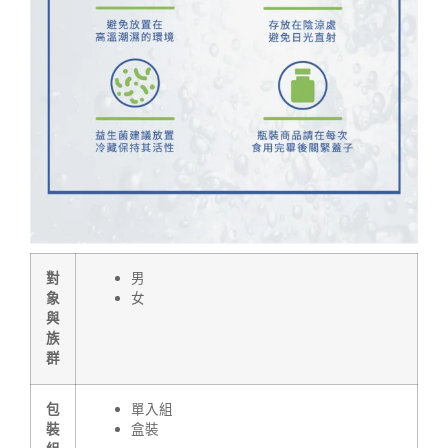
對
男
象
女
與
族
群
包
單入組
裝
盒裝