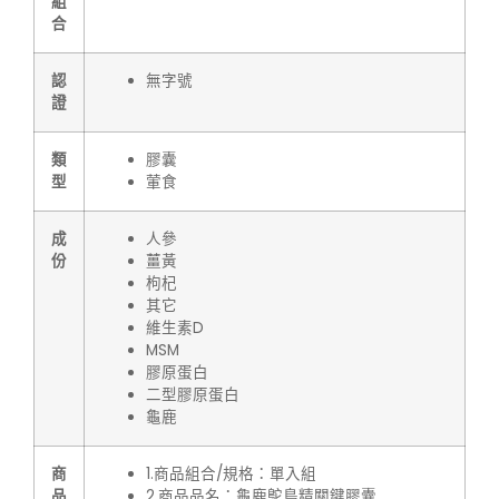
組
合
認
無字號
證
類
膠囊
型
葷食
成
人參
份
薑黃
枸杞
其它
維生素D
MSM
膠原蛋白
二型膠原蛋白
龜鹿
商
1.商品組合/規格：單入組
品
2.商品品名：龜鹿鴕鳥精關鍵膠囊