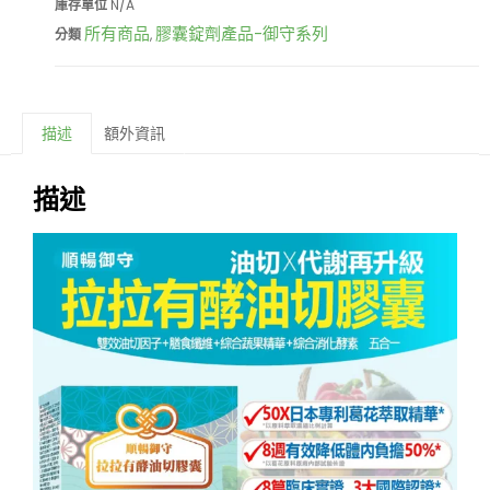
庫存單位
N/A
所有商品
膠囊錠劑產品-御守系列
分類
,
描述
額外資訊
描述