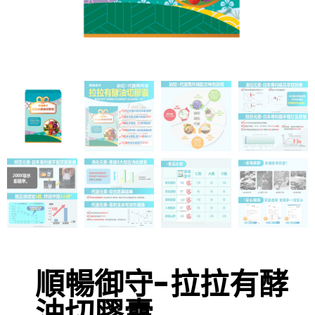
順暢御守-拉拉有酵
油切膠囊