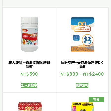
職人雞精－血紅素鐵Ｂ群雞
固鈣御守-天然海藻鈣鎂DK
精錠
膠囊
NT$
590
NT$
800
–
NT$
2400
加入購物車
選擇規格
特價