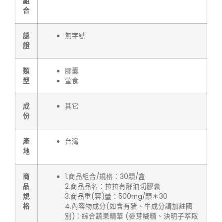
組
合
認
無字號
證
類
膠囊
型
葷食
成
其它
份
產
台灣
地
商
1.商品組合/規格：30顆/盒
品
2.商品品名：拉拉有酵油切膠囊
規
3.商品重(容)量：500mg/顆＊30
格
4.內容物成分(如含有豬、牛成分請加註國
別)：綜合蔬果精華 (麥芽糊精、決明子萃取