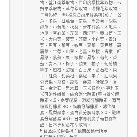
物、望江南萃取物、西印度櫻桃萃取物、卡
姆果萃取物、草莓萃取物、洛神花萃取物、
二氧化矽、66 種綜合蔬果酵素粉(茄子、苦
瓜、冬瓜、紅蘿蔔、南瓜、馬鈴薯、胡瓜、
絲瓜、小黃瓜、秋葵、青花椰菜、地瓜葉、
地瓜、空心菜、芹菜、西洋芹、筊白筍、玉
米、大白菜、菠菜、芥藍、小白菜、青江
菜、黑豆、菜豆、敏豆、莧菜、黃豆芽、高
麗菜、牛蒡、山藥、老薑、甜椒、青椒、紅
鳳菜、紫蘇、栗、檸檬、鳳梨、葡萄、番
茄、青木瓜、梅子、蘋果、柚子、葡萄柚、
柳丁、椪柑、甜橙、百香果、番石榴、棗
子、紅棗、甜菜根、桑椹、李子、紅龍果、
奇異果、荔枝、龍眼、蓮霧、哈密瓜、香
菇、金針菇、黑木耳、玉米澱粉)、專利玉
米可溶性纖維、綜合消化酵素(蛋白質分解
酵素 4.5、麥芽糊精、澱粉分解酵素、葡萄
糖澱粉酵素 RO、脂肪分解酵素、轉化酵
素、鳳梨酵素、蛋白質分解酵素 3.0、纖維
素分解酵素 AN)、日本專利魔芋葡甘露聚
醣、日本專利葛花萃取物。
5.食品添加物名稱：依商品標示所示