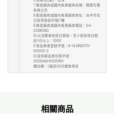
6.原產地(國)：台灣
7.製造廠商或國內負責廠商名稱：雅譽生醫
有限公司
8.製造廠商或國內負責廠商地址：台中市烏
日區榮泰街101號7樓
9.製造廠商或國內負責廠商電話：04-
23380182
10.以消費者收受日算起，至少距有效日期
前?日以上：1000
11.食品業者登錄字號：B-142892170-
00000-2
12.投保產品責任險字號：
131210AKP0000150
備註欄：1.飯前30分鐘食用佳
相關商品